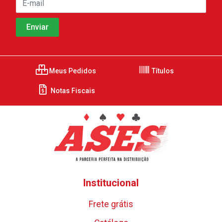
Meus Pedidos
Títulos
Notas Fiscais
Institucional
Frete grátis