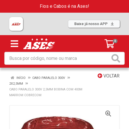
Fios e Cabos é na Ases!
Baixe já nosso APP
0
VOLTAR
INÍCIO
CABO PARALELO 300V
2X2,5MM
CABO PARALELO 300V 2,5MM BOBINA COM 400M
MARROM COBRECOM