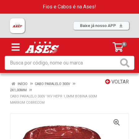
Fios e Cabos é na Ases!
Baixe já nosso APP
0
VOLTAR
INÍCIO
CABO PARALELO 300V
2X1,00MM
CABO PARALELO 300V 1KV HEPR 1,0MM BOBINA 600M
MARROM COBRECOM