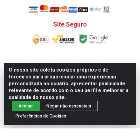
Site Seguro
V. C. Ferragens LTDA - Rua do Matoso, 132 - Praça da
O nosso site coleta cookies próprios e de
Bandeira, Rio de Janeiro/ RJ - CEP 20.270-135 - CNPJ
terceiros para proporcionar uma experiência
12.324.723/0001-25
personalizada ao usuário, apresentar publicidade
Todas as regras de promoções, descontos, preços e
relevante de acordo com o seu perfil e melhorar a
prazos de pagamento e entrega expostos aqui são
qualidade do nosso site.
válidos apenas para compras via internet. Preços e
Aceitar
Negar não essenciais
estoque sujeito a alterações sem aviso prévio.
Preferências de Cookies