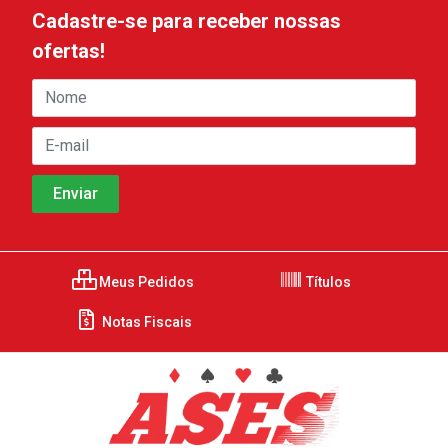
Cadastre-se para receber nossas
ofertas!
Meus Pedidos
Títulos
Notas Fiscais