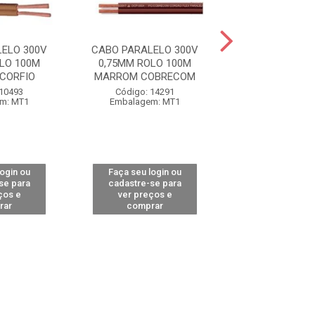
ELO 300V
CABO PARALELO 300V
CABO PARALEL
LO 100M
0,75MM ROLO 100M
0,75MM BOBINA 
CORFIO
MARROM COBRECOM
BRANCO COB
 10493
Código: 14291
Código: 14
m: MT1
Embalagem: MT1
Embalagem:
login ou
Faça seu login ou
Faça seu log
se para
cadastre-se para
cadastre-se 
ços e
ver preços e
ver preços
rar
comprar
comprar