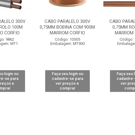
RALELO 300V
CABO PARALELO 300V
CABO PARAL
 ROLO 100M
0,75MM BOBINA COM 900M
0,75MM RO
O CORFIO
MARROM CORFIO
MARROM 
go: 9862
Código: 10505
Código:
agem: MT1
Embalagem: MT900
Embalage
u login ou
Faça seu login ou
Faça seu 
re-se para
cadastre-se para
cadastre-
preços e
ver preços e
ver pre
mprar
comprar
comp