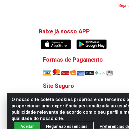
Seja 
Baixe já nosso APP
Formas de Pagamento
Site Seguro
O nosso site coleta cookies próprios e de terceiros 
proporcionar uma experiência personalizada ao usuár
publicidade relevante de acordo com o seu perfil e m
qualidade do nosso site.
V. C. Ferragens LTDA - Rua 
Aceitar
Negar não essenciais
Preferências d
Todas as regras de promoções, descontos, pre