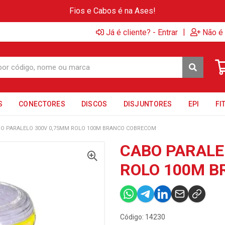
Fios e Cabos é na Ases!
|
Já é cliente? - Entrar
Não é 
S
CONECTORES
DISCOS
DISJUNTORES
EPI
FI
O PARALELO 300V 0,75MM ROLO 100M BRANCO COBRECOM
CABO PARALE
ROLO 100M 
Código: 14230