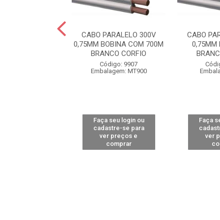
PARALELO 300V
CABO PARALELO 300V
CABO PA
BOBINA COM 800M
0,75MM BOBINA COM 700M
0,75MM
CO COBRECOM
BRANCO CORFIO
BRANC
digo: 14236
Código: 9907
Códi
alagem: MT1
Embalagem: MT900
Embal
 seu login ou
Faça seu login ou
Faça se
astre-se para
cadastre-se para
cadast
er preços e
ver preços e
ver 
comprar
comprar
co