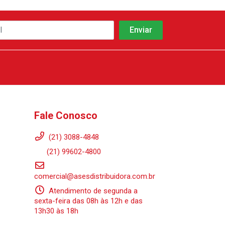
Fale Conosco
(21) 3088-4848
(21) 99602-4800
comercial@asesdistribuidora.com.br
Atendimento de segunda a
sexta-feira das 08h às 12h e das
13h30 às 18h