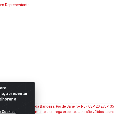
um Representante
para
io, apresentar
elhorar a
do Matoso, 132 - Praça da Bandeira, Rio de Janeiro/ RJ - CEP 20.270-1
e Cookies
ços e prazos de pagamento e entrega expostos aqui são válidos apena