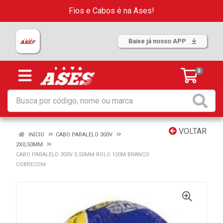
Fios e Cabos é na Ases!
Baixe já nosso APP
0
VOLTAR
INÍCIO
CABO PARALELO 300V
2X0,50MM
CABO PARALELO 300V 0,50MM ROLO 100M BRANCO
COBRECOM