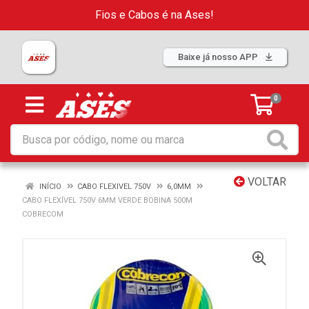
Fios e Cabos é na Ases!
Baixe já nosso APP
0
VOLTAR
INÍCIO
CABO FLEXIVEL 750V
6,0MM
CABO FLEXÍVEL 750V 6MM VERDE BOBINA 500M
COBRECOM