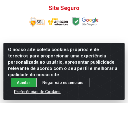
Site Seguro
V. C. Ferragens LTDA - Rua do Matoso, 132 - Praça da
O nosso site coleta cookies próprios e de
Bandeira, Rio de Janeiro/ RJ - CEP 20.270-135 - CNPJ
terceiros para proporcionar uma experiência
12.324.723/0001-25
personalizada ao usuário, apresentar publicidade
Todas as regras de promoções, descontos, preços e
relevante de acordo com o seu perfil e melhorar a
prazos de pagamento e entrega expostos aqui são
qualidade do nosso site.
válidos apenas para compras via internet. Preços e
Aceitar
Negar não essenciais
estoque sujeito a alterações sem aviso prévio.
Preferências de Cookies