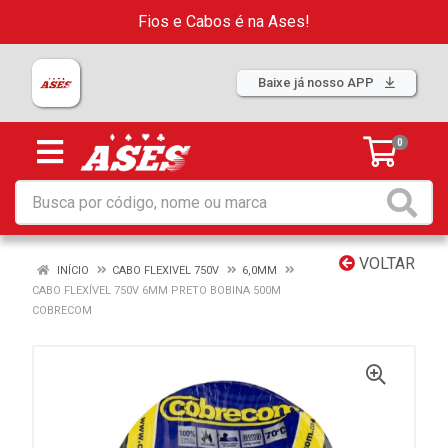
Fios e Cabos é na Ases!
Baixe já nosso APP
0
VOLTAR
INÍCIO
CABO FLEXIVEL 750V
6,0MM
CABO FLEXÍVEL 750V 6MM PRETO BOBINA 500M
COBRECOM