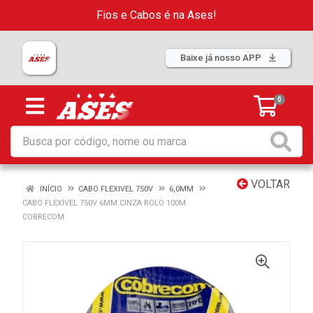
Fios e Cabos é na Ases!
Baixe já nosso APP
0
VOLTAR
INÍCIO
CABO FLEXIVEL 750V
6,0MM
CABO FLEXÍVEL 750V 6MM CINZA ROLO 100M
COBRECOM