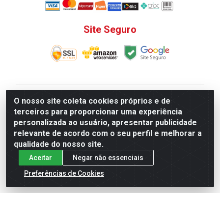
Site Seguro
V. C. Ferragens LTDA - Rua do Matoso, 132 - Praça da
O nosso site coleta cookies próprios e de
Bandeira, Rio de Janeiro/ RJ - CEP 20.270-135 - CNPJ
terceiros para proporcionar uma experiência
12.324.723/0001-25
personalizada ao usuário, apresentar publicidade
Todas as regras de promoções, descontos, preços e
relevante de acordo com o seu perfil e melhorar a
prazos de pagamento e entrega expostos aqui são
qualidade do nosso site.
válidos apenas para compras via internet. Preços e
Aceitar
Negar não essenciais
estoque sujeito a alterações sem aviso prévio.
Preferências de Cookies