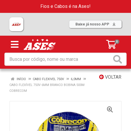
Fios e Cabos é na Ases!
Baixe já nosso APP
0
VOLTAR
INÍCIO
CABO FLEXIVEL 750V
6,0MM
CABO FLEXÍVEL 750V 6MM BRANCO BOBINA 500M
COBRECOM