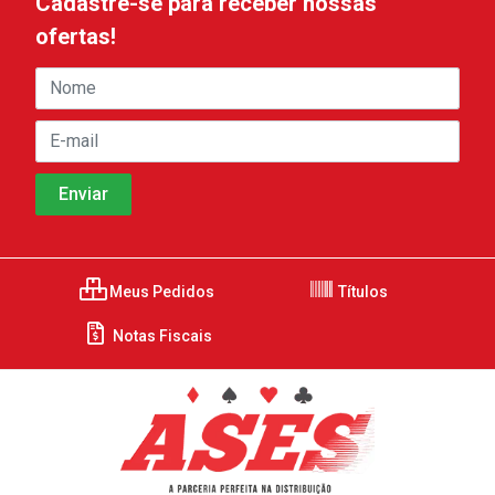
Cadastre-se para receber nossas
ofertas!
Meus Pedidos
Títulos
Notas Fiscais