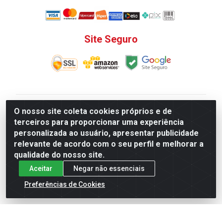
Site Seguro
V. C. Ferragens LTDA - Rua do Matoso, 132 - Praça da
O nosso site coleta cookies próprios e de
Bandeira, Rio de Janeiro/ RJ - CEP 20.270-135 - CNPJ
terceiros para proporcionar uma experiência
12.324.723/0001-25
personalizada ao usuário, apresentar publicidade
Todas as regras de promoções, descontos, preços e
relevante de acordo com o seu perfil e melhorar a
prazos de pagamento e entrega expostos aqui são
qualidade do nosso site.
válidos apenas para compras via internet. Preços e
Aceitar
Negar não essenciais
estoque sujeito a alterações sem aviso prévio.
Preferências de Cookies