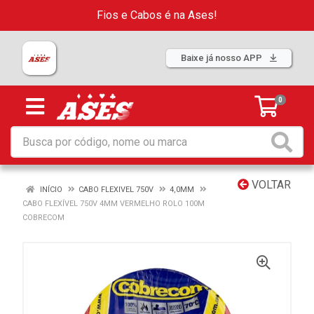
Fios e Cabos é na Ases!
Baixe já nosso APP
0
VOLTAR
INÍCIO
CABO FLEXIVEL 750V
4,0MM
CABO FLEXÍVEL 750V 4MM VERMELHO ROLO 100M
COBRECOM