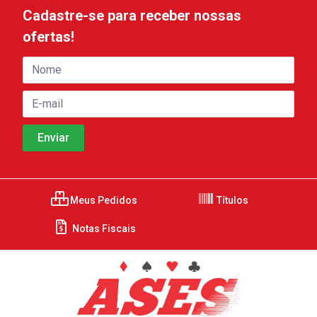
Cadastre-se para receber nossas
ofertas!
Meus Pedidos
Títulos
Notas Fiscais