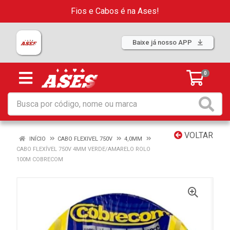
Fios e Cabos é na Ases!
Baixe já nosso APP
0
VOLTAR
INÍCIO
CABO FLEXIVEL 750V
4,0MM
CABO FLEXÍVEL 750V 4MM VERDE/AMARELO ROLO
100M COBRECOM