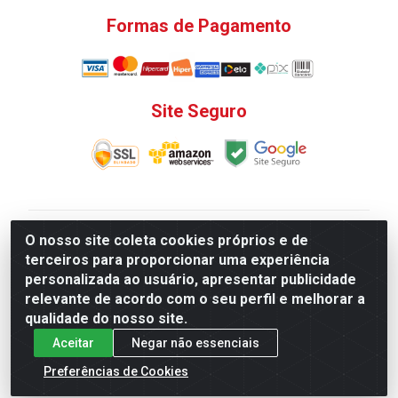
Formas de Pagamento
Site Seguro
V. C. Ferragens LTDA - Rua do Matoso, 132 - Praça da
O nosso site coleta cookies próprios e de
Bandeira, Rio de Janeiro/ RJ - CEP 20.270-135 - CNPJ
terceiros para proporcionar uma experiência
12.324.723/0001-25
personalizada ao usuário, apresentar publicidade
Todas as regras de promoções, descontos, preços e
relevante de acordo com o seu perfil e melhorar a
prazos de pagamento e entrega expostos aqui são
qualidade do nosso site.
válidos apenas para compras via internet. Preços e
Aceitar
Negar não essenciais
estoque sujeito a alterações sem aviso prévio.
Preferências de Cookies