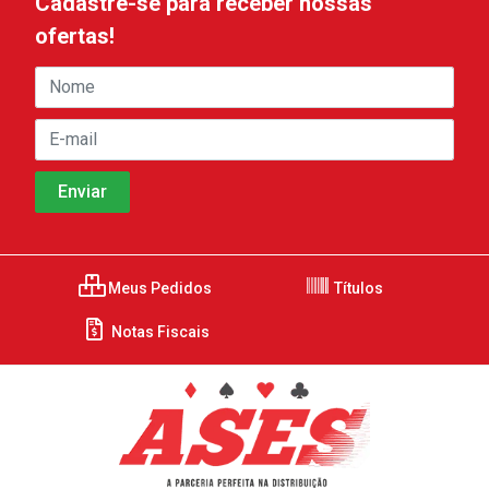
Cadastre-se para receber nossas
ofertas!
Meus Pedidos
Títulos
Notas Fiscais