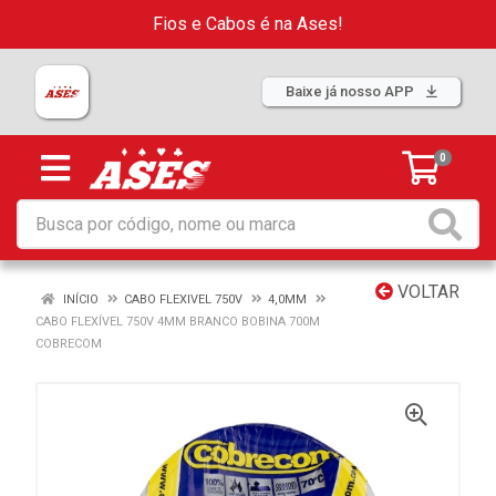
Fios e Cabos é na Ases!
Baixe já nosso APP
0
VOLTAR
INÍCIO
CABO FLEXIVEL 750V
4,0MM
CABO FLEXÍVEL 750V 4MM BRANCO BOBINA 700M
COBRECOM