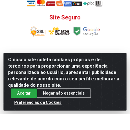
Site Seguro
V. C. Ferragens LTDA - Rua do Matoso, 132 - Praça da
O nosso site coleta cookies próprios e de
Bandeira, Rio de Janeiro/ RJ - CEP 20.270-135 - CNPJ
terceiros para proporcionar uma experiência
12.324.723/0001-25
personalizada ao usuário, apresentar publicidade
Todas as regras de promoções, descontos, preços e
relevante de acordo com o seu perfil e melhorar a
prazos de pagamento e entrega expostos aqui são
qualidade do nosso site.
válidos apenas para compras via internet. Preços e
Aceitar
Negar não essenciais
estoque sujeito a alterações sem aviso prévio.
Preferências de Cookies