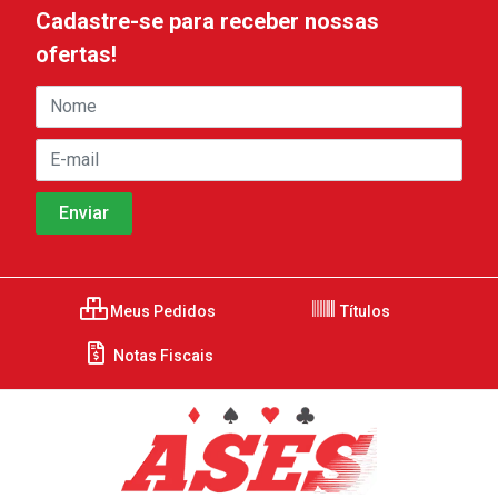
Cadastre-se para receber nossas
ofertas!
Meus Pedidos
Títulos
Notas Fiscais