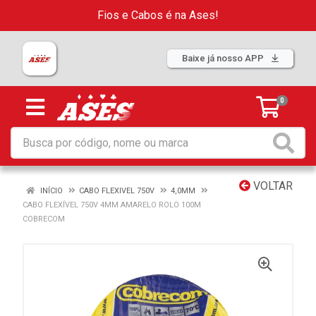
Fios e Cabos é na Ases!
Baixe já nosso APP
0
VOLTAR
INÍCIO
CABO FLEXIVEL 750V
4,0MM
CABO FLEXÍVEL 750V 4MM AMARELO ROLO 100M
COBRECOM