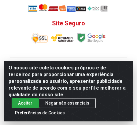
Site Seguro
V. C. Ferragens LTDA - Rua do Matoso, 132 - Praça da
O nosso site coleta cookies próprios e de
Bandeira, Rio de Janeiro/ RJ - CEP 20.270-135 - CNPJ
terceiros para proporcionar uma experiência
12.324.723/0001-25
personalizada ao usuário, apresentar publicidade
Todas as regras de promoções, descontos, preços e
relevante de acordo com o seu perfil e melhorar a
prazos de pagamento e entrega expostos aqui são
qualidade do nosso site.
válidos apenas para compras via internet. Preços e
Aceitar
Negar não essenciais
estoque sujeito a alterações sem aviso prévio.
Preferências de Cookies