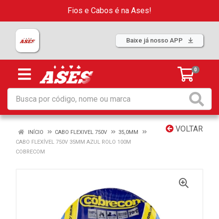
Fios e Cabos é na Ases!
Baixe já nosso APP
0
VOLTAR
INÍCIO
CABO FLEXIVEL 750V
35,0MM
CABO FLEXÍVEL 750V 35MM AZUL ROLO 100M
COBRECOM