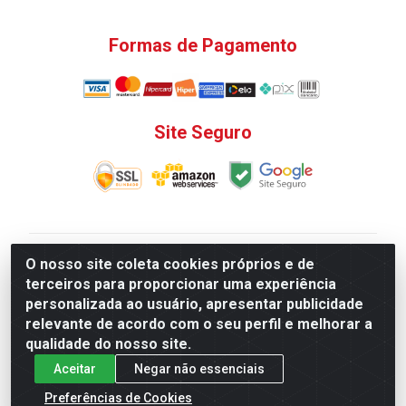
Formas de Pagamento
Site Seguro
V. C. Ferragens LTDA - Rua do Matoso, 132 - Praça da
O nosso site coleta cookies próprios e de
Bandeira, Rio de Janeiro/ RJ - CEP 20.270-135 - CNPJ
terceiros para proporcionar uma experiência
12.324.723/0001-25
personalizada ao usuário, apresentar publicidade
Todas as regras de promoções, descontos, preços e
relevante de acordo com o seu perfil e melhorar a
prazos de pagamento e entrega expostos aqui são
qualidade do nosso site.
válidos apenas para compras via internet. Preços e
Aceitar
Negar não essenciais
estoque sujeito a alterações sem aviso prévio.
Preferências de Cookies