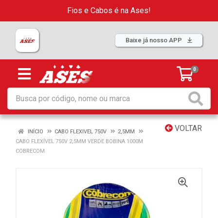
Fios e Cabos é na Ases!
Baixe já nosso APP
0
VOLTAR
INÍCIO
CABO FLEXIVEL 750V
2,5MM
CABO FLEXÍVEL 750V 2,5MM VERDE BOBINA 1000M
COBRECOM