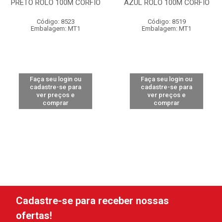
PRETO ROLO 100M CORFIO
AZUL ROLO 100M CORFIO
Código: 8523
Código: 8519
Embalagem: MT1
Embalagem: MT1
Faça seu login ou
Faça seu login ou
cadastre-se para
cadastre-se para
ver preços e
ver preços e
comprar
comprar
Cadastre-se para receber nossas
ofertas!