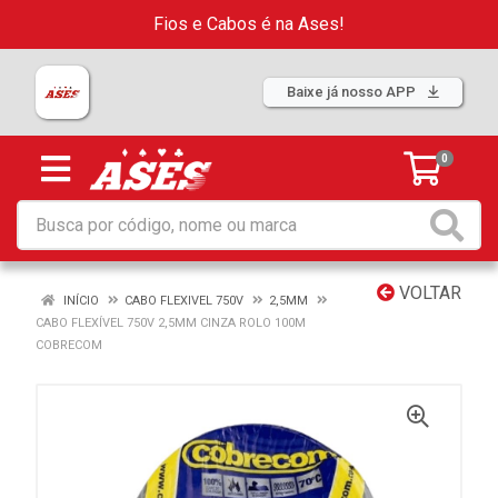
Fios e Cabos é na Ases!
Baixe já nosso APP
0
VOLTAR
INÍCIO
CABO FLEXIVEL 750V
2,5MM
CABO FLEXÍVEL 750V 2,5MM CINZA ROLO 100M
COBRECOM