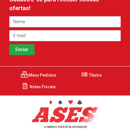
ofertas!
Meus Pedidos
Títulos
Notas Fiscais