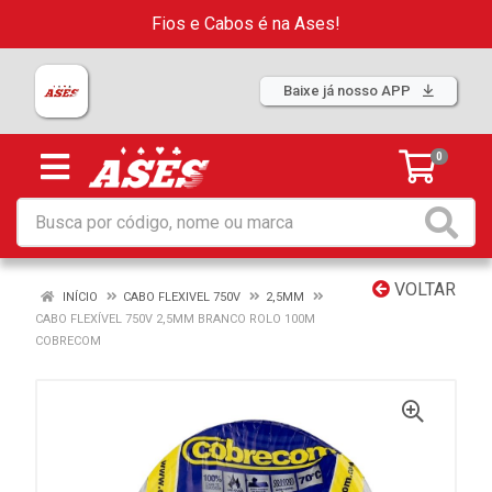
Fios e Cabos é na Ases!
Baixe já nosso APP
0
VOLTAR
INÍCIO
CABO FLEXIVEL 750V
2,5MM
CABO FLEXÍVEL 750V 2,5MM BRANCO ROLO 100M
COBRECOM