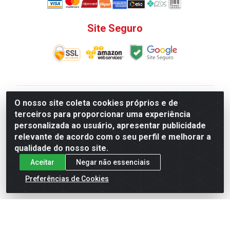
Site Seguro
V. C. Ferragens LTDA - Rua do Matoso, 132 - Praça da
O nosso site coleta cookies próprios e de
Bandeira, Rio de Janeiro/ RJ - CEP 20.270-135 - CNPJ
terceiros para proporcionar uma experiência
12.324.723/0001-25
personalizada ao usuário, apresentar publicidade
Todas as regras de promoções, descontos, preços e
relevante de acordo com o seu perfil e melhorar a
prazos de pagamento e entrega expostos aqui são
qualidade do nosso site.
válidos apenas para compras via internet. Preços e
Aceitar
Negar não essenciais
estoque sujeito a alterações sem aviso prévio.
Preferências de Cookies