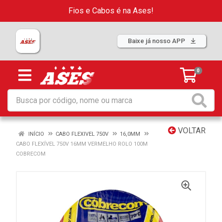
Fios e Cabos é na Ases!
Baixe já nosso APP
0
VOLTAR
INÍCIO
CABO FLEXIVEL 750V
16,0MM
CABO FLEXÍVEL 750V 16MM VERMELHO ROLO 100M
COBRECOM