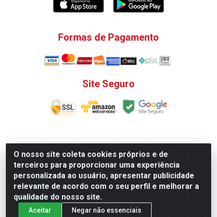
Formas de Pagamento
Site Seguro
V. C. Ferragens LTDA - Rua do Matoso, 132 - Praça da
O nosso site coleta cookies próprios e de
Bandeira, Rio de Janeiro/ RJ - CEP 20.270-135 - CNPJ
terceiros para proporcionar uma experiência
12.324.723/0001-25
personalizada ao usuário, apresentar publicidade
Todas as regras de promoções, descontos, preços e
relevante de acordo com o seu perfil e melhorar a
prazos de pagamento e entrega expostos aqui são
qualidade do nosso site.
válidos apenas para compras via internet. Preços e
Aceitar
Negar não essenciais
estoque sujeito a alterações sem aviso prévio.