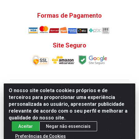
Formas de Pagamento
Site Seguro
V. C. Ferragens LTDA - Rua do Matoso, 132 - Praça da
O nosso site coleta cookies próprios e de
Bandeira, Rio de Janeiro/ RJ - CEP 20.270-135 - CNPJ
terceiros para proporcionar uma experiência
12.324.723/0001-25
personalizada ao usuário, apresentar publicidade
Todas as regras de promoções, descontos, preços e
relevante de acordo com o seu perfil e melhorar a
prazos de pagamento e entrega expostos aqui são
qualidade do nosso site.
válidos apenas para compras via internet. Preços e
Aceitar
Negar não essenciais
estoque sujeito a alterações sem aviso prévio.
Preferências de Cookies