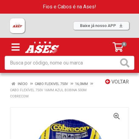
Fios e Cabos é na Ases!
Baixe já nosso APP
0
VOLTAR
INÍCIO
CABO FLEXIVEL 750V
16,0MM
CABO FLEXÍVEL 750V 16MM AZUL BOBINA 500M
COBRECOM