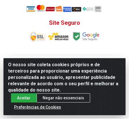
Site Seguro
V. C. Ferragens LTDA - Rua do Matoso, 132 - Praça da
O nosso site coleta cookies próprios e de
Bandeira, Rio de Janeiro/ RJ - CEP 20.270-135 - CNPJ
terceiros para proporcionar uma experiência
12.324.723/0001-25
personalizada ao usuário, apresentar publicidade
Todas as regras de promoções, descontos, preços e
relevante de acordo com o seu perfil e melhorar a
prazos de pagamento e entrega expostos aqui são
qualidade do nosso site.
válidos apenas para compras via internet. Preços e
Aceitar
Negar não essenciais
estoque sujeito a alterações sem aviso prévio.
Preferências de Cookies