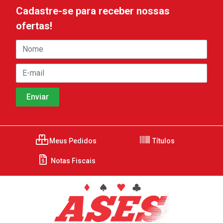
Cadastre-se para receber nossas
ofertas!
Meus Pedidos
Títulos
Notas Fiscais