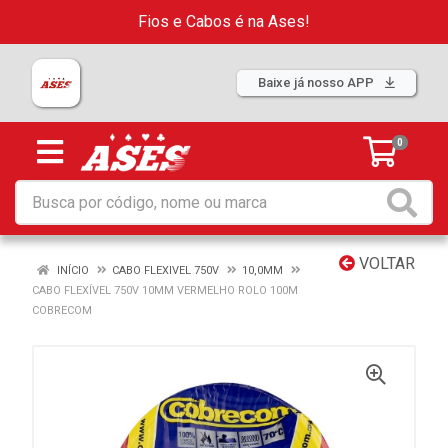
Fios e Cabos é na Ases!
Baixe já nosso APP
0
VOLTAR
INÍCIO
CABO FLEXIVEL 750V
10,0MM
CABO FLEXÍVEL 750V 10MM VERMELHO ROLO 100M
COBRECOM