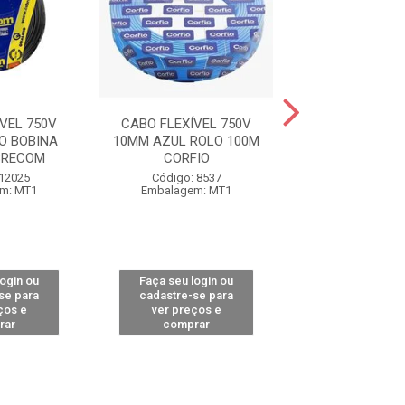
VEL 750V
CABO FLEXÍVEL 750V
CABO FLEXÍVE
O BOBINA
10MM AZUL ROLO 100M
10MM AZUL BOB
BRECOM
CORFIO
CORFIO
 12025
Código: 8537
Código: 94
m: MT1
Embalagem: MT1
Embalagem:
login ou
Faça seu login ou
Faça seu log
se para
cadastre-se para
cadastre-se 
ços e
ver preços e
ver preços
rar
comprar
comprar