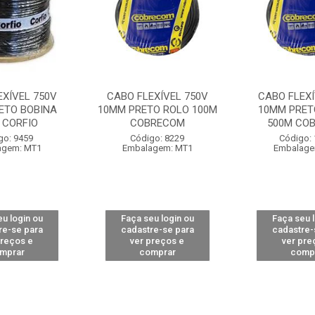
EXÍVEL 750V
CABO FLEXÍVEL 750V
CABO FLEXÍ
ETO BOBINA
10MM PRETO ROLO 100M
10MM PRET
 CORFIO
COBRECOM
500M CO
go: 9459
Código: 8229
Código:
agem: MT1
Embalagem: MT1
Embalage
u login ou
Faça seu login ou
Faça seu 
re-se para
cadastre-se para
cadastre-
preços e
ver preços e
ver pre
mprar
comprar
comp