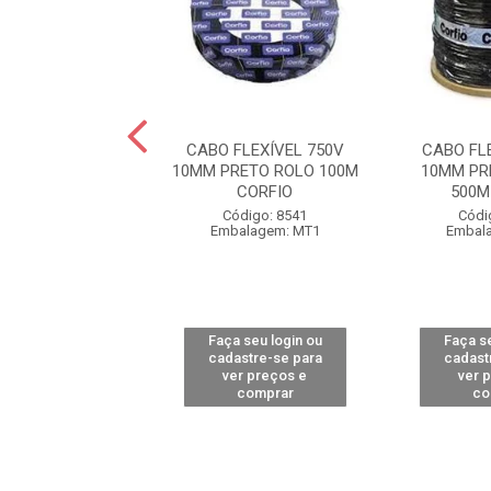
FLEXÍVEL 750V
CABO FLEXÍVEL 750V
CABO FL
UL BOBINA 500M
10MM PRETO ROLO 100M
10MM PR
CORFIO
CORFIO
500M
ódigo: 9458
Código: 8541
Códi
alagem: MT1
Embalagem: MT1
Embal
 seu login ou
Faça seu login ou
Faça se
astre-se para
cadastre-se para
cadast
er preços e
ver preços e
ver 
comprar
comprar
co