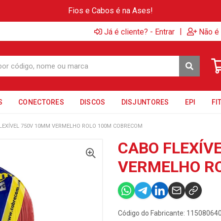
Fios e Cabos é na Ases!
|
Já é cliente? - Entrar
Não é 
S
CONECTORES
DISCOS
DISJUNTORES
EPI
FI
LEXÍVEL 750V 10MM VERMELHO ROLO 100M COBRECOM
CABO FLEXÍV
VERMELHO R
Código do Fabricante: 11508064