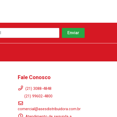
Fale Conosco
(21) 3088-4848
(21) 99602-4800
comercial@asesdistribuidora.com.br
Atendimento de segunda a