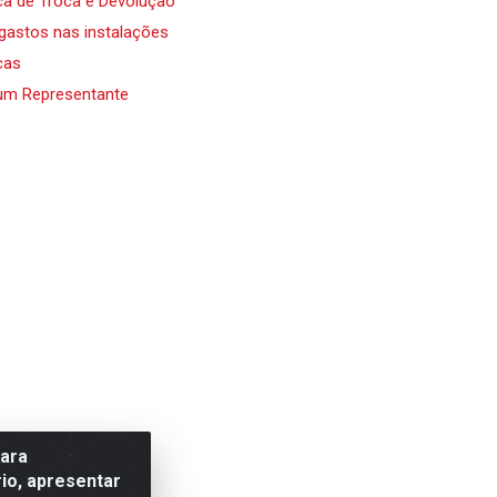
ica de Troca e Devolução
 gastos nas instalações
cas
um Representante
para
io, apresentar