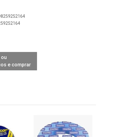
898259252164
8259252164
 ou
ços e comprar