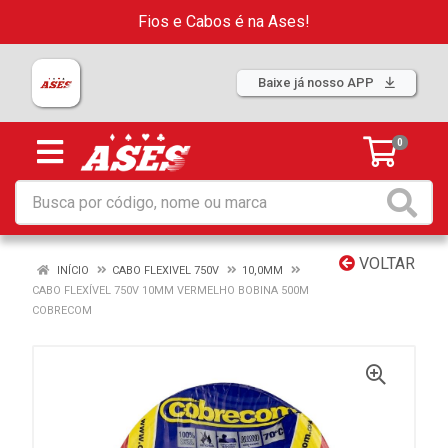
Fios e Cabos é na Ases!
Baixe já nosso APP
0
VOLTAR
INÍCIO
CABO FLEXIVEL 750V
10,0MM
CABO FLEXÍVEL 750V 10MM VERMELHO BOBINA 500M
COBRECOM