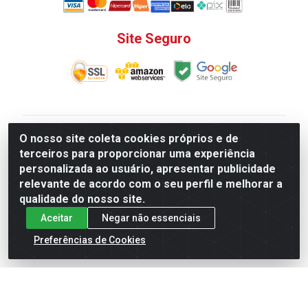
Site Seguro
V. C. Ferragens LTDA - Rua do Matoso, 132 - Praça da
O nosso site coleta cookies próprios e de
Bandeira, Rio de Janeiro/ RJ - CEP 20.270-135 - CNPJ
terceiros para proporcionar uma experiência
12.324.723/0001-25
personalizada ao usuário, apresentar publicidade
Todas as regras de promoções, descontos, preços e
relevante de acordo com o seu perfil e melhorar a
prazos de pagamento e entrega expostos aqui são
qualidade do nosso site.
válidos apenas para compras via internet. Preços e
Aceitar
Negar não essenciais
estoque sujeito a alterações sem aviso prévio.
Preferências de Cookies