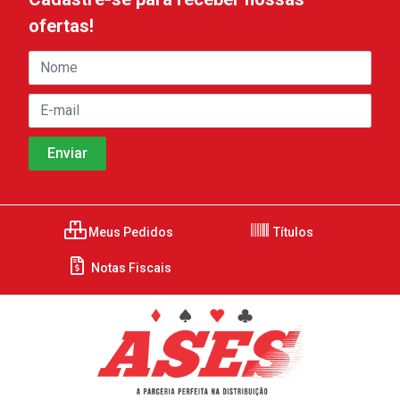
ofertas!
Meus Pedidos
Títulos
Notas Fiscais