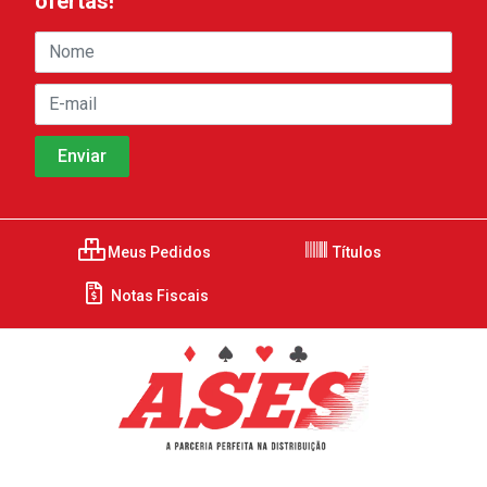
ofertas!
Meus Pedidos
Títulos
Notas Fiscais