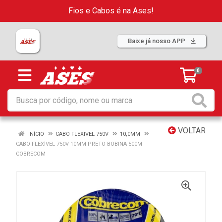
Fios e Cabos é na Ases!
Baixe já nosso APP
0
VOLTAR
INÍCIO
CABO FLEXIVEL 750V
10,0MM
CABO FLEXÍVEL 750V 10MM PRETO BOBINA 500M
COBRECOM