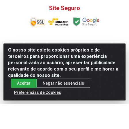
Site Seguro
V. C. Ferragens LTDA - Rua do Matoso, 132 - Praça da
O nosso site coleta cookies próprios e de
Bandeira, Rio de Janeiro/ RJ - CEP 20.270-135 - CNPJ
terceiros para proporcionar uma experiência
12.324.723/0001-25
personalizada ao usuário, apresentar publicidade
Todas as regras de promoções, descontos, preços e
relevante de acordo com o seu perfil e melhorar a
prazos de pagamento e entrega expostos aqui são
qualidade do nosso site.
válidos apenas para compras via internet. Preços e
Aceitar
Negar não essenciais
estoque sujeito a alterações sem aviso prévio.
Preferências de Cookies