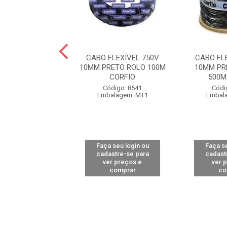
FLEXÍVEL 750V
CABO FLEXÍVEL 750V
CABO FL
ERMELHO ROLO
10MM PRETO ROLO 100M
10MM PR
0M CORFIO
CORFIO
500M
ódigo: 8539
Código: 8541
Códi
alagem: MT1
Embalagem: MT1
Embal
 seu login ou
Faça seu login ou
Faça se
astre-se para
cadastre-se para
cadast
er preços e
ver preços e
ver 
comprar
comprar
co