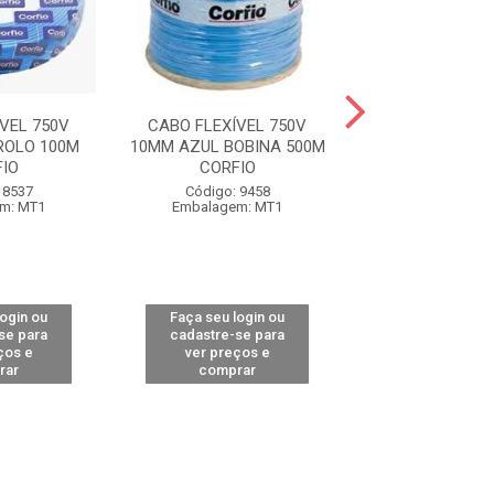
VEL 750V
CABO FLEXÍVEL 750V
CABO FLEXÍVE
ROLO 100M
10MM AZUL BOBINA 500M
10MM VERMEL
IO
CORFIO
100M COR
 8537
Código: 9458
Código: 85
m: MT1
Embalagem: MT1
Embalagem:
login ou
Faça seu login ou
Faça seu log
se para
cadastre-se para
cadastre-se 
ços e
ver preços e
ver preços
rar
comprar
comprar