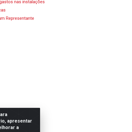
 gastos nas instalações
cas
um Representante
para
io, apresentar
elhorar a