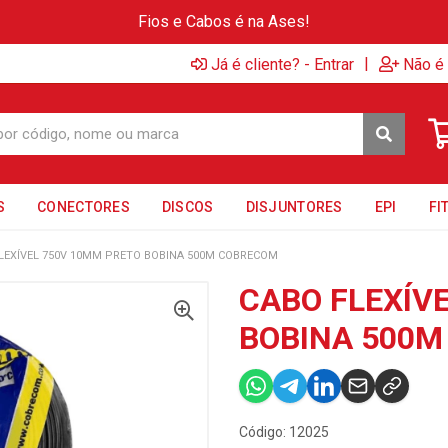
Fios e Cabos é na Ases!
|
Já é cliente? - Entrar
Não é 
S
CONECTORES
DISCOS
DISJUNTORES
EPI
FI
LEXÍVEL 750V 10MM PRETO BOBINA 500M COBRECOM
CABO FLEXÍV
BOBINA 500
Código: 12025