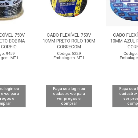
EXÍVEL 750V
CABO FLEXÍVEL 750V
CABO FLEXÍ
ETO BOBINA
10MM PRETO ROLO 100M
10MM AZUL 
 CORFIO
COBRECOM
CORF
go: 9459
Código: 8229
Código:
agem: MT1
Embalagem: MT1
Embalage
u login ou
Faça seu login ou
Faça seu 
re-se para
cadastre-se para
cadastre-
preços e
ver preços e
ver pre
mprar
comprar
comp