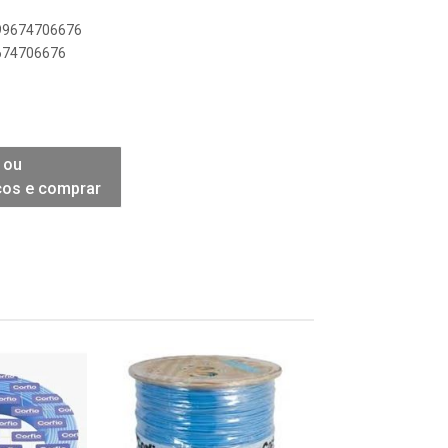
899674706676
9674706676
 ou
ços e comprar