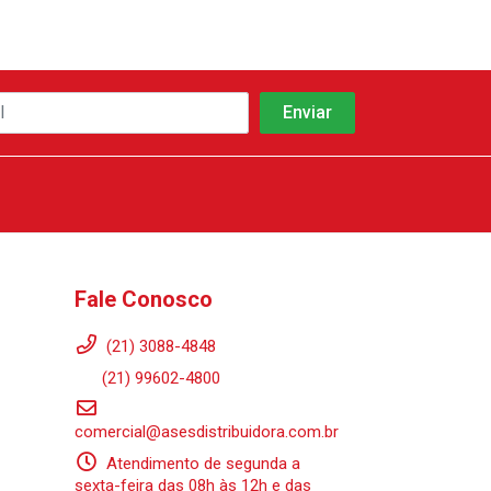
Fale Conosco
(21) 3088-4848
(21) 99602-4800
comercial@asesdistribuidora.com.br
Atendimento de segunda a
sexta-feira das 08h às 12h e das