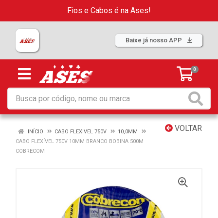
Fios e Cabos é na Ases!
Baixe já nosso APP
0
VOLTAR
INÍCIO
CABO FLEXIVEL 750V
10,0MM
CABO FLEXÍVEL 750V 10MM BRANCO BOBINA 500M
COBRECOM