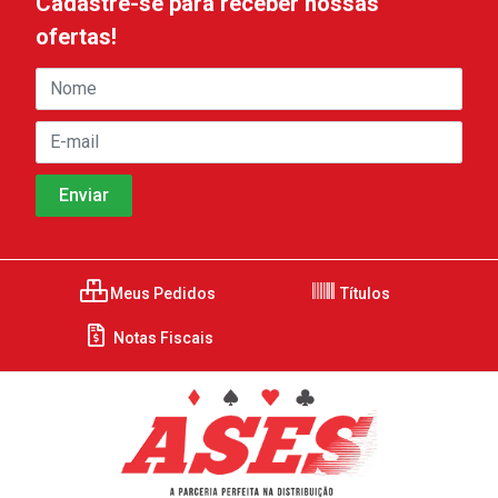
Cadastre-se para receber nossas
ofertas!
Meus Pedidos
Títulos
Notas Fiscais