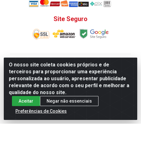
Site Seguro
V. C. Ferragens LTDA - Rua do Matoso, 132 - Praça da
O nosso site coleta cookies próprios e de
Bandeira, Rio de Janeiro/ RJ - CEP 20.270-135 - CNPJ
terceiros para proporcionar uma experiência
12.324.723/0001-25
personalizada ao usuário, apresentar publicidade
Todas as regras de promoções, descontos, preços e
relevante de acordo com o seu perfil e melhorar a
prazos de pagamento e entrega expostos aqui são
qualidade do nosso site.
válidos apenas para compras via internet. Preços e
Aceitar
Negar não essenciais
estoque sujeito a alterações sem aviso prévio.
Preferências de Cookies