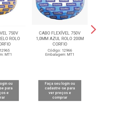
VEL 750V
CABO FLEXÍVEL 750V
CABO FLEXÍVE
ELO ROLO
1,0MM AZUL ROLO 200M
1,0MM BRANC
ORFIO
CORFIO
200M COR
 12965
Código: 12966
Código: 12
m: MT1
Embalagem: MT1
Embalagem:
login ou
Faça seu login ou
Faça seu log
se para
cadastre-se para
cadastre-se 
ços e
ver preços e
ver preços
rar
comprar
comprar