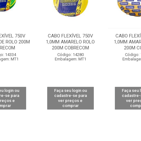
EXÍVEL 750V
CABO FLEXÍVEL 750V
CABO FLEXÍ
DE ROLO 200M
1,0MM AMARELO ROLO
1,0MM AMAR
RECOM
200M COBRECOM
200M C
o: 14334
Código: 14280
Código:
agem: MT1
Embalagem: MT1
Embalage
u login ou
Faça seu login ou
Faça seu 
re-se para
cadastre-se para
cadastre-
preços e
ver preços e
ver pre
mprar
comprar
comp