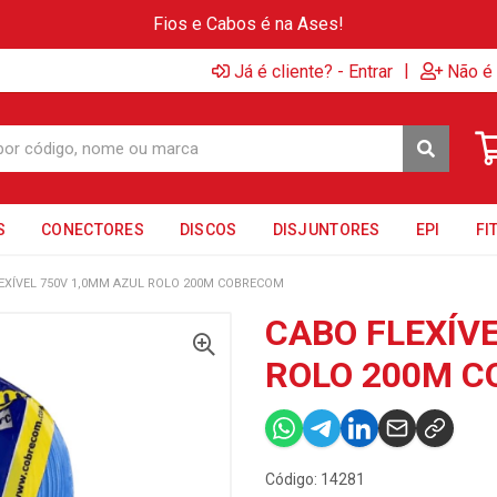
Fios e Cabos é na Ases!
|
Já é cliente? - Entrar
Não é 
S
CONECTORES
DISCOS
DISJUNTORES
EPI
FI
EXÍVEL 750V 1,0MM AZUL ROLO 200M COBRECOM
CABO FLEXÍV
ROLO 200M 
Código: 14281