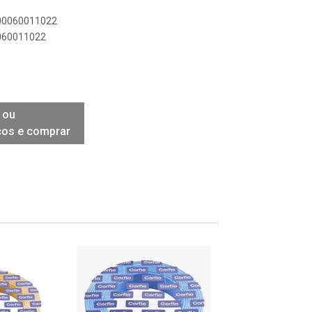
900060011022
0060011022
 ou
ços e comprar