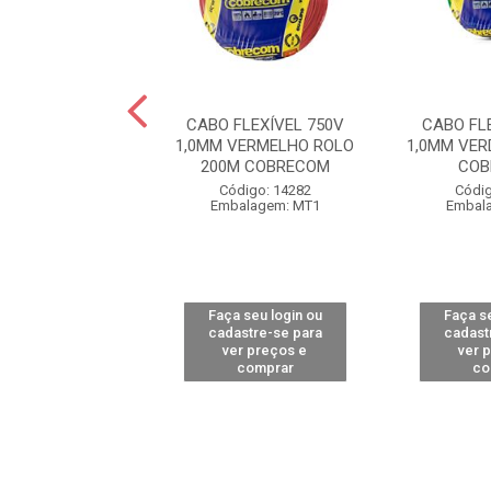
FLEXÍVEL 750V
CABO FLEXÍVEL 750V
CABO FL
 BRANCO ROLO
1,0MM VERMELHO ROLO
1,0MM VER
0M CORFIO
200M COBRECOM
COB
digo: 12967
Código: 14282
Códig
alagem: MT1
Embalagem: MT1
Embal
 seu login ou
Faça seu login ou
Faça se
astre-se para
cadastre-se para
cadast
er preços e
ver preços e
ver 
comprar
comprar
co