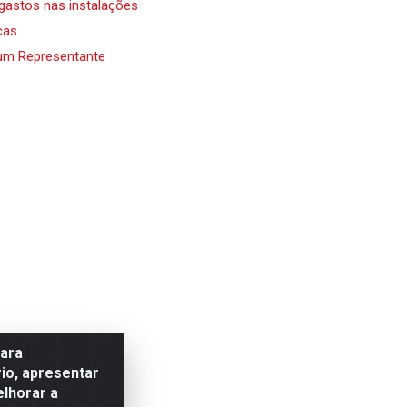
 gastos nas instalações
cas
um Representante
para
io, apresentar
elhorar a