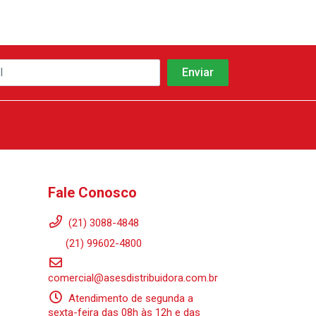
Fale Conosco
(21) 3088-4848
(21) 99602-4800
comercial@asesdistribuidora.com.br
Atendimento de segunda a
sexta-feira das 08h às 12h e das