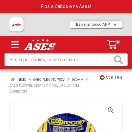
Fios e Cabos é na Ases!
Baixe já nosso APP
0
VOLTAR
INÍCIO
CABO FLEXIVEL 750V
10,0MM
CABO FLEXÍVEL 750V 10MM AZUL ROLO 100M
COBRECOM