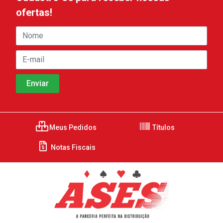
ofertas!
Meus Pedidos
Títulos
Notas Fiscais