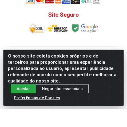
Site Seguro
V. C. Ferragens LTDA - Rua do Matoso, 132 - Praça da
O nosso site coleta cookies próprios e de
Bandeira, Rio de Janeiro/ RJ - CEP 20.270-135 - CNPJ
terceiros para proporcionar uma experiência
12.324.723/0001-25
personalizada ao usuário, apresentar publicidade
Todas as regras de promoções, descontos, preços e
relevante de acordo com o seu perfil e melhorar a
prazos de pagamento e entrega expostos aqui são
qualidade do nosso site.
válidos apenas para compras via internet. Preços e
Aceitar
Negar não essenciais
estoque sujeito a alterações sem aviso prévio.
Preferências de Cookies