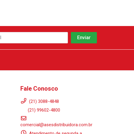
Fale Conosco
(21) 3088-4848
(21) 99602-4800
comercial@asesdistribuidora.com.br
Atendimento de segunda a