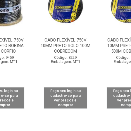
EXÍVEL 750V
CABO FLEXÍVEL 750V
CABO FLEXÍ
ETO BOBINA
10MM PRETO ROLO 100M
10MM PRET
 CORFIO
COBRECOM
500M CO
go: 9459
Código: 8229
Código:
agem: MT1
Embalagem: MT1
Embalage
u login ou
Faça seu login ou
Faça seu 
re-se para
cadastre-se para
cadastre-
preços e
ver preços e
ver pre
mprar
comprar
comp