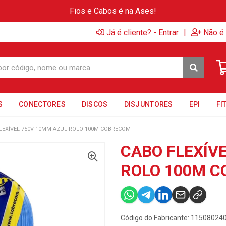
Fios e Cabos é na Ases!
|
Já é cliente? - Entrar
Não é 
S
CONECTORES
DISCOS
DISJUNTORES
EPI
FI
LEXÍVEL 750V 10MM AZUL ROLO 100M COBRECOM
CABO FLEXÍV
ROLO 100M 
Código do Fabricante: 11508024