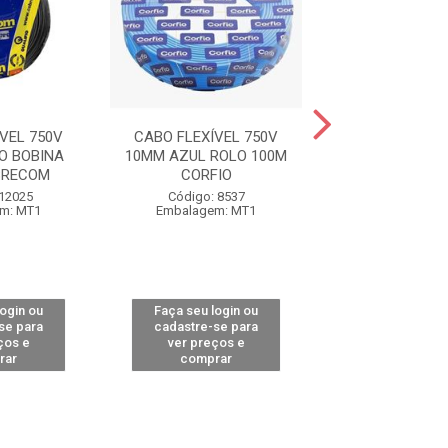
VEL 750V
CABO FLEXÍVEL 750V
CABO FLEXÍVE
O BOBINA
10MM AZUL ROLO 100M
10MM AZUL BOB
BRECOM
CORFIO
CORFIO
 12025
Código: 8537
Código: 94
m: MT1
Embalagem: MT1
Embalagem:
login ou
Faça seu login ou
Faça seu log
se para
cadastre-se para
cadastre-se 
ços e
ver preços e
ver preços
rar
comprar
comprar