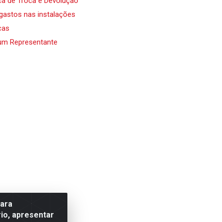
ica de Troca e Devolução
 gastos nas instalações
cas
um Representante
para
io, apresentar