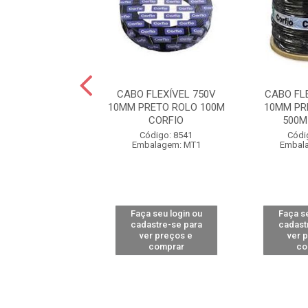
FLEXÍVEL 750V
CABO FLEXÍVEL 750V
CABO FL
UL BOBINA 500M
10MM PRETO ROLO 100M
10MM PR
CORFIO
CORFIO
500M
ódigo: 9458
Código: 8541
Códi
alagem: MT1
Embalagem: MT1
Embal
 seu login ou
Faça seu login ou
Faça se
astre-se para
cadastre-se para
cadast
er preços e
ver preços e
ver 
comprar
comprar
co