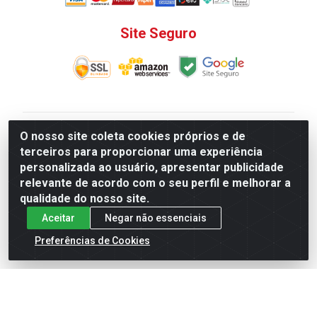
Site Seguro
V. C. Ferragens LTDA - Rua do Matoso, 132 - Praça da
O nosso site coleta cookies próprios e de
Bandeira, Rio de Janeiro/ RJ - CEP 20.270-135 - CNPJ
terceiros para proporcionar uma experiência
12.324.723/0001-25
personalizada ao usuário, apresentar publicidade
Todas as regras de promoções, descontos, preços e
relevante de acordo com o seu perfil e melhorar a
prazos de pagamento e entrega expostos aqui são
qualidade do nosso site.
válidos apenas para compras via internet. Preços e
Aceitar
Negar não essenciais
estoque sujeito a alterações sem aviso prévio.
Preferências de Cookies