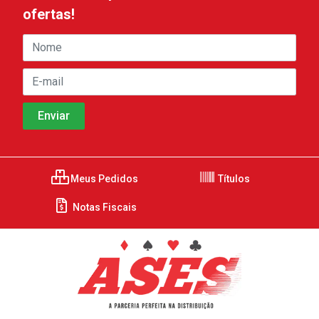
ofertas!
Meus Pedidos
Títulos
Notas Fiscais