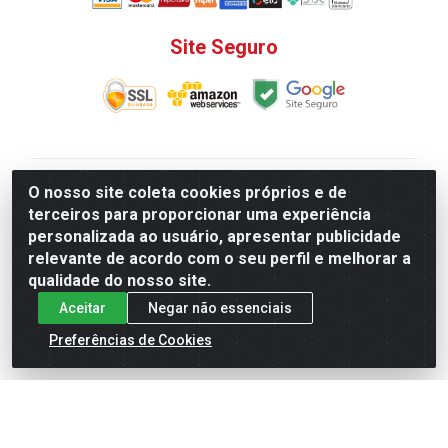
Site Seguro
V. C. Ferragens LTDA - Rua do Matoso, 132 - Praça da
O nosso site coleta cookies próprios e de
Bandeira, Rio de Janeiro/ RJ - CEP 20.270-135 - CNPJ
terceiros para proporcionar uma experiência
12.324.723/0001-25
personalizada ao usuário, apresentar publicidade
Todas as regras de promoções, descontos, preços e
relevante de acordo com o seu perfil e melhorar a
prazos de pagamento e entrega expostos aqui são
qualidade do nosso site.
válidos apenas para compras via internet. Preços e
Aceitar
Negar não essenciais
estoque sujeito a alterações sem aviso prévio.
Preferências de Cookies