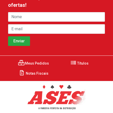
ofertas!
Meus Pedidos
Títulos
Notas Fiscais