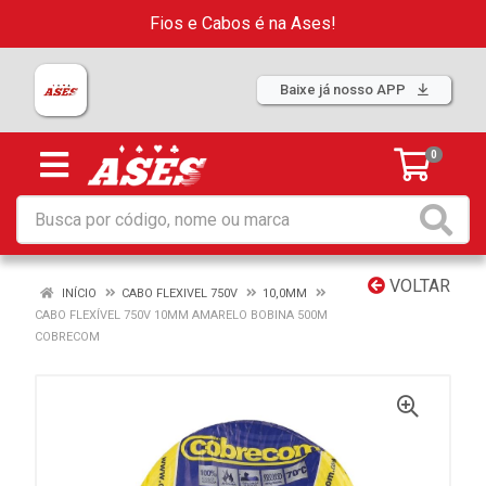
Fios e Cabos é na Ases!
Baixe já nosso APP
0
VOLTAR
INÍCIO
CABO FLEXIVEL 750V
10,0MM
CABO FLEXÍVEL 750V 10MM AMARELO BOBINA 500M
COBRECOM