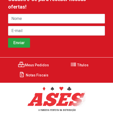
ofertas!
Meus Pedidos
Títulos
Notas Fiscais