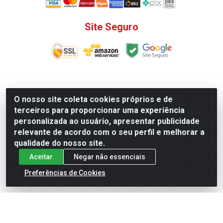
Site Seguro
V. C. Ferragens LTDA - Rua do Matoso, 132 - Praça da
O nosso site coleta cookies próprios e de
Bandeira, Rio de Janeiro/ RJ - CEP 20.270-135 - CNPJ
terceiros para proporcionar uma experiência
12.324.723/0001-25
personalizada ao usuário, apresentar publicidade
Todas as regras de promoções, descontos, preços e
relevante de acordo com o seu perfil e melhorar a
prazos de pagamento e entrega expostos aqui são
qualidade do nosso site.
válidos apenas para compras via internet. Preços e
Aceitar
Negar não essenciais
estoque sujeito a alterações sem aviso prévio.
Preferências de Cookies