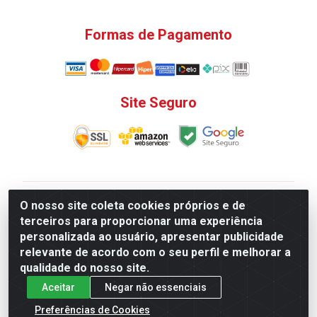
Formas de Pagamento
Site Seguro
V. C. Ferragens LTDA - Rua do Matoso, 132 - Praça da
O nosso site coleta cookies próprios e de
Bandeira, Rio de Janeiro/ RJ - CEP 20.270-135 - CNPJ
terceiros para proporcionar uma experiência
12.324.723/0001-25
personalizada ao usuário, apresentar publicidade
Todas as regras de promoções, descontos, preços e
relevante de acordo com o seu perfil e melhorar a
prazos de pagamento e entrega expostos aqui são
qualidade do nosso site.
válidos apenas para compras via internet. Preços e
Aceitar
Negar não essenciais
estoque sujeito a alterações sem aviso prévio.
Preferências de Cookies