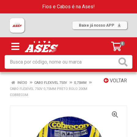
Fios e Cabos é na Ases!
Baixe já nosso APP
0
VOLTAR
INÍCIO
CABO FLEXIVEL 750V
0,75MM
CABO FLEXÍVEL 750V 0,75MM PRETO ROLO 200M
COBRECOM