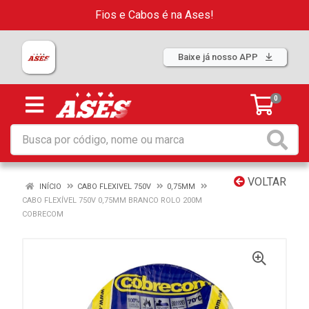
Fios e Cabos é na Ases!
Baixe já nosso APP
0
VOLTAR
INÍCIO
CABO FLEXIVEL 750V
0,75MM
CABO FLEXÍVEL 750V 0,75MM BRANCO ROLO 200M
COBRECOM