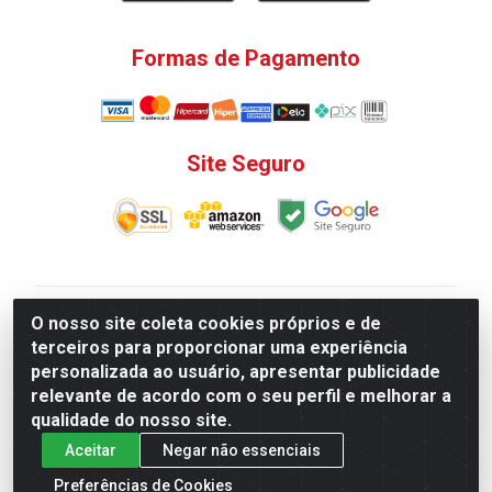
Formas de Pagamento
Site Seguro
V. C. Ferragens LTDA - Rua do Matoso, 132 - Praça da
O nosso site coleta cookies próprios e de
Bandeira, Rio de Janeiro/ RJ - CEP 20.270-135 - CNPJ
terceiros para proporcionar uma experiência
12.324.723/0001-25
personalizada ao usuário, apresentar publicidade
Todas as regras de promoções, descontos, preços e
relevante de acordo com o seu perfil e melhorar a
prazos de pagamento e entrega expostos aqui são
qualidade do nosso site.
válidos apenas para compras via internet. Preços e
Aceitar
Negar não essenciais
estoque sujeito a alterações sem aviso prévio.
Preferências de Cookies