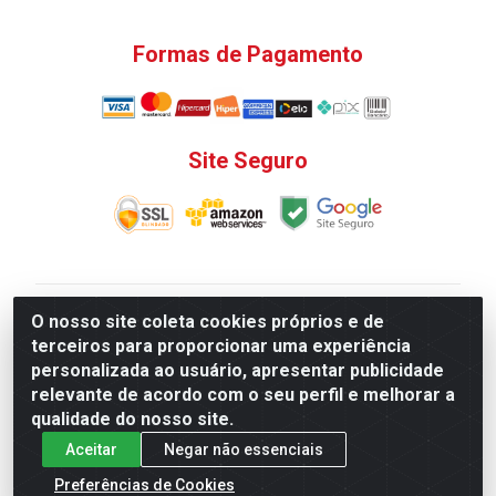
Formas de Pagamento
Site Seguro
V. C. Ferragens LTDA - Rua do Matoso, 132 - Praça da
O nosso site coleta cookies próprios e de
Bandeira, Rio de Janeiro/ RJ - CEP 20.270-135 - CNPJ
terceiros para proporcionar uma experiência
12.324.723/0001-25
personalizada ao usuário, apresentar publicidade
Todas as regras de promoções, descontos, preços e
relevante de acordo com o seu perfil e melhorar a
prazos de pagamento e entrega expostos aqui são
qualidade do nosso site.
válidos apenas para compras via internet. Preços e
Aceitar
Negar não essenciais
estoque sujeito a alterações sem aviso prévio.
Preferências de Cookies