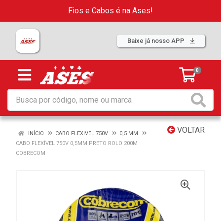
Fios e Cabos é na Ases!
Baixe já nosso APP
0
VOLTAR
INÍCIO
CABO FLEXIVEL 750V
0,5 MM
CABO FLEXÍVEL 750V 0,5MM PRETO ROLO 200M
COBRECOM