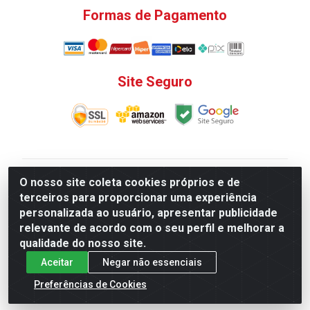
Formas de Pagamento
Site Seguro
V. C. Ferragens LTDA - Rua do Matoso, 132 - Praça da
O nosso site coleta cookies próprios e de
Bandeira, Rio de Janeiro/ RJ - CEP 20.270-135 - CNPJ
terceiros para proporcionar uma experiência
12.324.723/0001-25
personalizada ao usuário, apresentar publicidade
Todas as regras de promoções, descontos, preços e
relevante de acordo com o seu perfil e melhorar a
prazos de pagamento e entrega expostos aqui são
qualidade do nosso site.
válidos apenas para compras via internet. Preços e
Aceitar
Negar não essenciais
estoque sujeito a alterações sem aviso prévio.
Preferências de Cookies