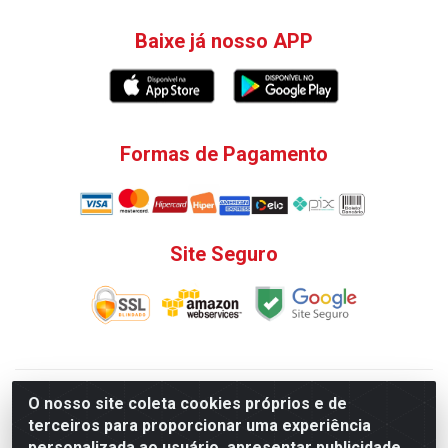
Baixe já nosso APP
Formas de Pagamento
Site Seguro
V. C. Ferragens LTDA - Rua do Matoso, 132 - Praça da
O nosso site coleta cookies próprios e de
Bandeira, Rio de Janeiro/ RJ - CEP 20.270-135 - CNPJ
terceiros para proporcionar uma experiência
12.324.723/0001-25
personalizada ao usuário, apresentar publicidade