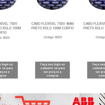
XÍVEL 750V
CABO FLEXÍVEL 750V 4MM
CABO FLEXÍV
O ROLO 100M
PRETO ROLO 100M CORFIO
PRETO ROLO 
RFIO
Código: 8529
Código
o: 8523
 login ou
Faça seu login ou
Faça seu
e-se para
cadastre-se para
cadastre
reços e
ver preços e
ver pr
prar
comprar
com