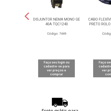
OL.SCOTCH
DISJUNTOR NEMA MONO GE
CABO FLEXÍV
0M (33+)
40A TQC1240
PRETO ROLO
go: 119
Código: 7449
Códig
u login ou
Faça seu login ou
Faça seu
e-se para
cadastre-se para
cadastr
reços e
ver preços e
ver p
mprar
comprar
com