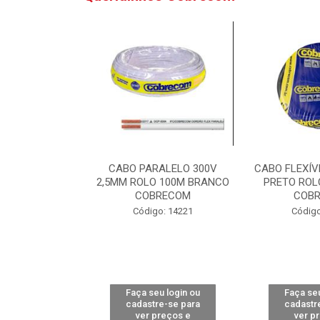
VEL 750V 6MM
CABO PARALELO 300V
CABO FLEXÍV
ROLO 100M
2,5MM ROLO 100M BRANCO
PRETO ROL
RECOM
COBRECOM
COB
o: 8242
Código: 14221
Código
u login ou
Faça seu login ou
Faça seu
e-se para
cadastre-se para
cadastr
reços e
ver preços e
ver p