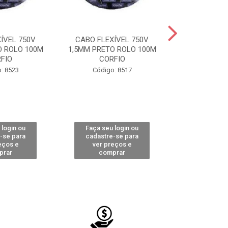
ÍVEL 750V
CABO FLEXÍVEL 750V
CABO FLEXÍVE
O ROLO 100M
1,5MM PRETO ROLO 100M
PRETO RO
FIO
CORFIO
COBR
: 8523
Código: 8517
Código
 login ou
Faça seu login ou
Faça seu 
-se para
cadastre-se para
cadastre
eços e
ver preços e
ver pr
prar
comprar
comp