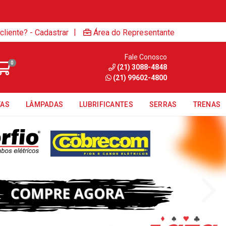
|
cliente? - Cadastrar
Área do Representante
Fale Conosco
0
(21) 3088-4848
(21) 99602-4800
TAS
LÂMPADAS
LUBRIFICANTES
SERRAS
TRENAS