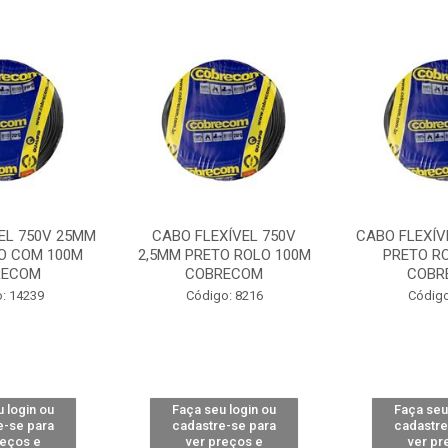
EL 750V 25MM
CABO FLEXÍVEL 750V
CABO FLEXÍV
O COM 100M
2,5MM PRETO ROLO 100M
PRETO R
RECOM
COBRECOM
COBR
: 14239
Código: 8216
Código
 login ou
Faça seu login ou
Faça seu
e-se para
cadastre-se para
cadastre
reços e
ver preços e
ver pr