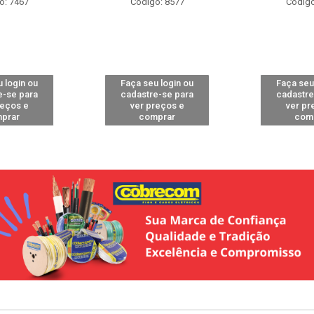
o: 7467
Código: 8577
Código
 login ou
Faça seu login ou
Faça seu
e-se para
cadastre-se para
cadastre
reços e
ver preços e
ver pr
prar
comprar
com