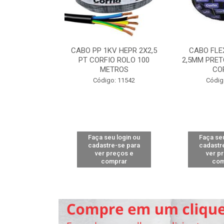
ALELO 300V
CABO PP 1KV HEPR 2X2,5
CABO FLE
 100M BRANCO
PT CORFIO ROLO 100
2,5MM PRET
RFIO
METROS
CO
o: 9333
Código: 11542
Códig
u login ou
Faça seu login ou
Faça seu
e-se para
cadastre-se para
cadastr
reços e
ver preços e
ver p
mprar
comprar
com