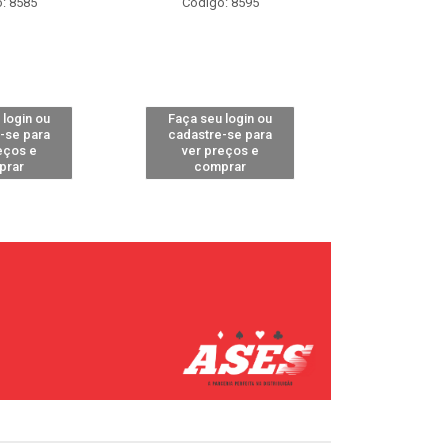
: 8585
Código: 8595
Código
 login ou
Faça seu login ou
Faça seu 
-se para
cadastre-se para
cadastre
eços e
ver preços e
ver pr
prar
comprar
comp