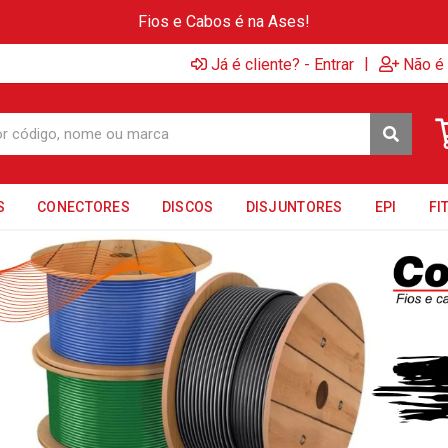
Fios e Cabos é na Ases!
|
Já é cliente? - Entrar
Não é 
S
CONECTORES
DISCOS
DISJUNTORES
EPI
FI