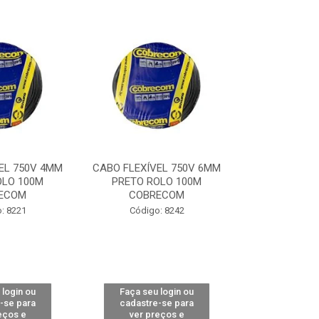
EL 750V 4MM
CABO FLEXÍVEL 750V 6MM
CABO PARA
OLO 100M
PRETO ROLO 100M
2,5MM ROLO 
ECOM
COBRECOM
COBR
: 8221
Código: 8242
Código:
 login ou
Faça seu login ou
Faça seu 
-se para
cadastre-se para
cadastre
eços e
ver preços e
ver pr