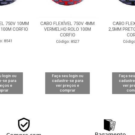
EL 750V 10MM
CABO FLEXÍVEL 750V 4MM
CABO FLEX
 100M CORFIO
VERMELHO ROLO 100M
2,5MM PRET
CORFIO
COR
o: 8541
Código: 8527
Código
 login ou
Faça seu login ou
Faça seu
e-se para
cadastre-se para
cadastre
reços e
ver preços e
ver pr
prar
comprar
com