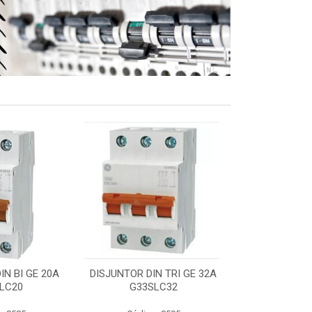
IN BI GE 20A
DISJUNTOR DIN TRI GE 32A
DISJUNTOR N
LC20
G33SLC32
50A TQ