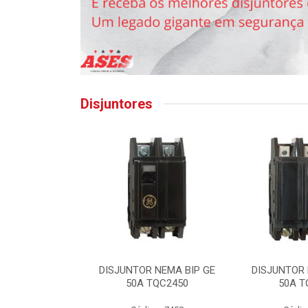
Disjuntores
IN TRI GE 32A
DISJUNTOR NEMA BIP GE
DISJUNTOR 
SLC32
50A TQC2450
50A T