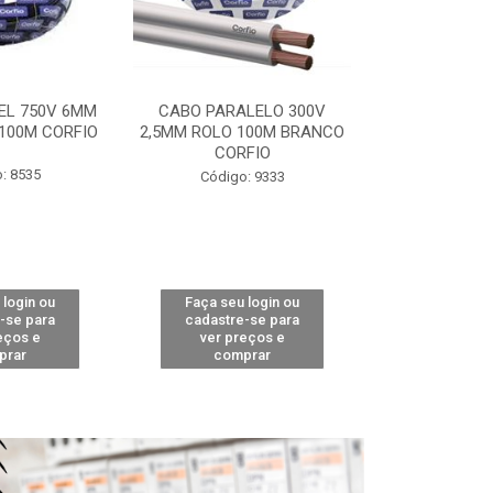
EL 750V 6MM
CABO PARALELO 300V
CABO PP 1KV
100M CORFIO
2,5MM ROLO 100M BRANCO
PT CORFIO
CORFIO
MET
: 8535
Código: 9333
Código:
 login ou
Faça seu login ou
Faça seu 
-se para
cadastre-se para
cadastre
eços e
ver preços e
ver pr
prar
comprar
comp