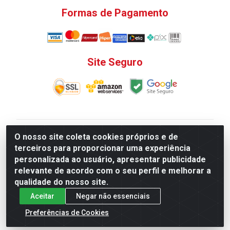
Formas de Pagamento
Site Seguro
V. C. Ferragens LTDA - Rua do Matoso, 132 - Praça da
O nosso site coleta cookies próprios e de
Bandeira, Rio de Janeiro/ RJ - CEP 20.270-135 - CNPJ
terceiros para proporcionar uma experiência
12.324.723/0001-25
personalizada ao usuário, apresentar publicidade
Todas as regras de promoções, descontos, preços e
relevante de acordo com o seu perfil e melhorar a
prazos de pagamento e entrega expostos aqui são
qualidade do nosso site.
válidos apenas para compras via internet. Preços e
Aceitar
Negar não essenciais
estoque sujeito a alterações sem aviso prévio.
Preferências de Cookies