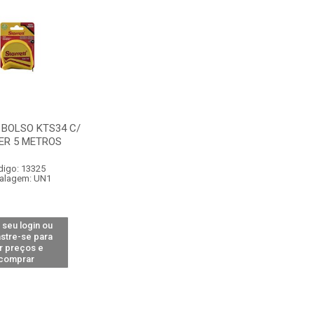
 BOLSO KTS34 C/
ER 5 METROS
digo: 13325
alagem: UN1
 seu login ou
stre-se para
r preços e
comprar