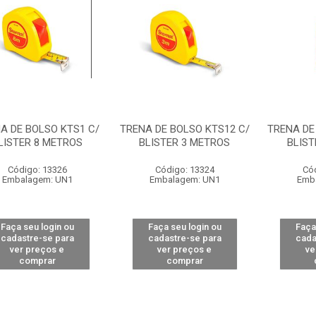
A DE BOLSO KTS1 C/
TRENA DE BOLSO KTS12 C/
TRENA DE
LISTER 8 METROS
BLISTER 3 METROS
BLIST
Código: 13326
Código: 13324
Có
Embalagem: UN1
Embalagem: UN1
Emb
Faça seu login ou
Faça seu login ou
Faça
cadastre-se para
cadastre-se para
cada
ver preços e
ver preços e
ve
comprar
comprar