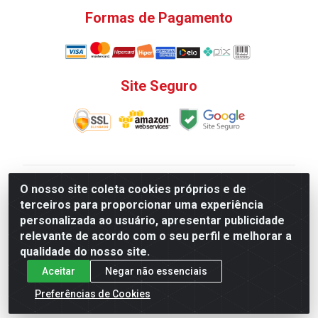
Formas de Pagamento
Site Seguro
V. C. Ferragens LTDA - Rua do Matoso, 132 - Praça da
O nosso site coleta cookies próprios e de
Bandeira, Rio de Janeiro/ RJ - CEP 20.270-135 - CNPJ
terceiros para proporcionar uma experiência
12.324.723/0001-25
personalizada ao usuário, apresentar publicidade
Todas as regras de promoções, descontos, preços e
relevante de acordo com o seu perfil e melhorar a
prazos de pagamento e entrega expostos aqui são
qualidade do nosso site.
válidos apenas para compras via internet. Preços e
Aceitar
Negar não essenciais
estoque sujeito a alterações sem aviso prévio.
Preferências de Cookies