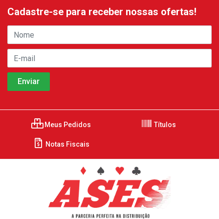
Cadastre-se para receber nossas ofertas!
Meus Pedidos
Títulos
Notas Fiscais