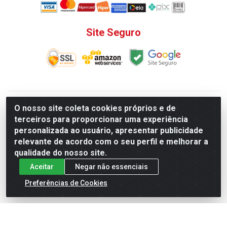
Site Seguro
V. C. Ferragens LTDA - Rua do Matoso, 132 - Praça da
O nosso site coleta cookies próprios e de
Bandeira, Rio de Janeiro/ RJ - CEP 20.270-135 - CNPJ
terceiros para proporcionar uma experiência
12.324.723/0001-25
personalizada ao usuário, apresentar publicidade
Todas as regras de promoções, descontos, preços e prazos
relevante de acordo com o seu perfil e melhorar a
de pagamento e entrega expostos aqui são válidos apenas
qualidade do nosso site.
para compras via internet. Preços e estoque sujeito a
Aceitar
Negar não essenciais
alterações sem aviso prévio.
Preferências de Cookies