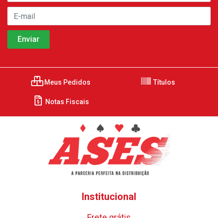
Meus Pedidos
Títulos
Notas Fiscais
Institucional
Frete grátis