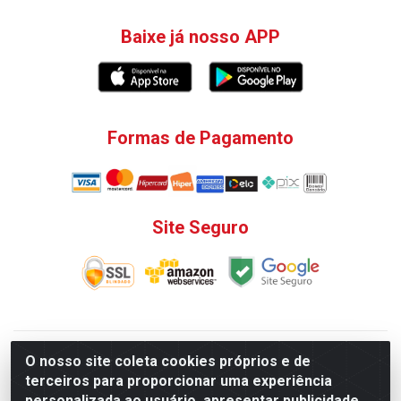
Baixe já nosso APP
Formas de Pagamento
Site Seguro
V. C. Ferragens LTDA - Rua do Matoso, 132 - Praça da
O nosso site coleta cookies próprios e de
Bandeira, Rio de Janeiro/ RJ - CEP 20.270-135 - CNPJ
terceiros para proporcionar uma experiência
12.324.723/0001-25
personalizada ao usuário, apresentar publicidade