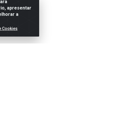
para
io, apresentar
elhorar a
e Cookies