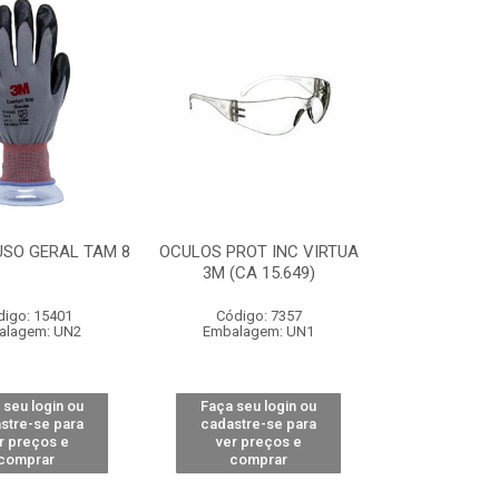
USO GERAL TAM 8
OCULOS PROT INC VIRTUA
3M (CA 15.649)
digo: 15401
Código: 7357
alagem: UN2
Embalagem: UN1
 seu login ou
Faça seu login ou
stre-se para
cadastre-se para
r preços e
ver preços e
comprar
comprar