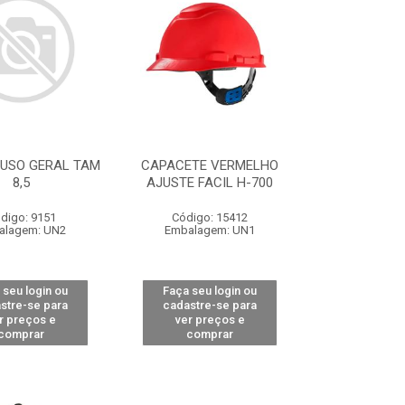
 USO GERAL TAM
CAPACETE VERMELHO
8,5
AJUSTE FACIL H-700
digo: 9151
Código: 15412
alagem: UN2
Embalagem: UN1
 seu login ou
Faça seu login ou
stre-se para
cadastre-se para
r preços e
ver preços e
comprar
comprar