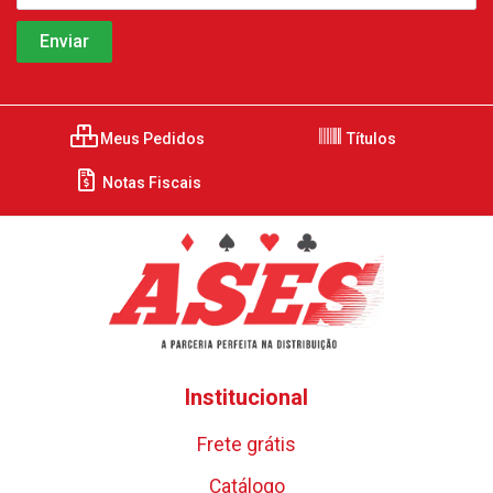
Meus Pedidos
Títulos
Notas Fiscais
Institucional
Frete grátis
Catálogo