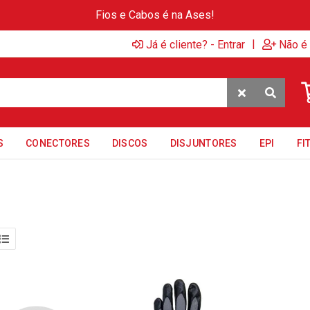
Fios e Cabos é na Ases!
|
Já é cliente? - Entrar
Não é 
S
CONECTORES
DISCOS
DISJUNTORES
EPI
FI