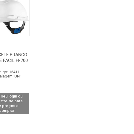
CETE BRANCO
 FACIL H-700
digo: 15411
alagem: UN1
 seu login ou
stre-se para
r preços e
comprar