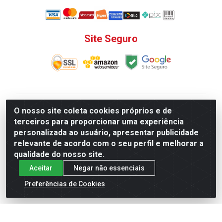
Site Seguro
V. C. Ferragens LTDA - Rua do Matoso, 132 - Praça da
O nosso site coleta cookies próprios e de
Bandeira, Rio de Janeiro/ RJ - CEP 20.270-135 - CNPJ
terceiros para proporcionar uma experiência
12.324.723/0001-25
personalizada ao usuário, apresentar publicidade
Todas as regras de promoções, descontos, preços e
relevante de acordo com o seu perfil e melhorar a
prazos de pagamento e entrega expostos aqui são
qualidade do nosso site.
válidos apenas para compras via internet. Preços e
Aceitar
Negar não essenciais
estoque sujeito a alterações sem aviso prévio.
Preferências de Cookies