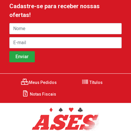
Cadastre-se para receber nossas
ofertas!
Meus Pedidos
Títulos
Notas Fiscais