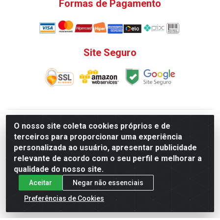
Formas de Pagamento
Site Seguro
V. C. Ferragens LTDA - Rua do Matoso, 132 - Praça da
O nosso site coleta cookies próprios e de
Bandeira, Rio de Janeiro/ RJ - CEP 20.270-135 - CNPJ
terceiros para proporcionar uma experiência
12.324.723/0001-25
personalizada ao usuário, apresentar publicidade
Todas as regras de promoções, descontos, preços e prazos
relevante de acordo com o seu perfil e melhorar a
de pagamento e entrega expostos aqui são válidos apenas
qualidade do nosso site.
para compras via internet. Preços e estoque sujeito a
Aceitar
Negar não essenciais
alterações sem aviso prévio.
Preferências de Cookies