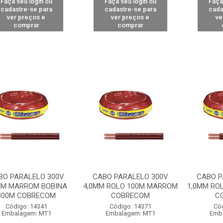
Faça seu login ou
Faça seu login ou
Faça
cadastre-se para
cadastre-se para
cada
ver preços e
ver preços e
ve
comprar
comprar
BO PARALELO 300V
CABO PARALELO 300V
CABO P
MM MARROM BOBINA
4,0MM ROLO 100M MARROM
1,0MM RO
300M COBRECOM
COBRECOM
C
Código: 14341
Código: 14371
Có
Embalagem: MT1
Embalagem: MT1
Emb