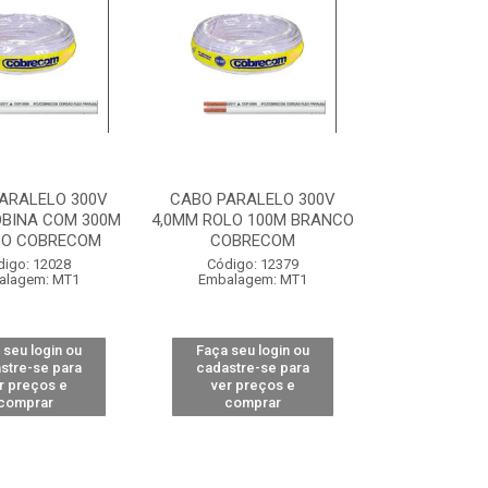
ARALELO 300V
CABO PARALELO 300V
OBINA COM 300M
4,0MM ROLO 100M BRANCO
O COBRECOM
COBRECOM
digo: 12028
Código: 12379
alagem: MT1
Embalagem: MT1
 seu login ou
Faça seu login ou
stre-se para
cadastre-se para
r preços e
ver preços e
comprar
comprar