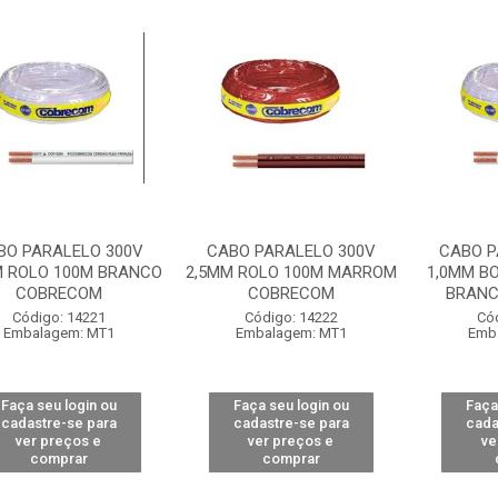
BO PARALELO 300V
CABO PARALELO 300V
CABO P
M ROLO 100M BRANCO
2,5MM ROLO 100M MARROM
1,0MM B
COBRECOM
COBRECOM
BRANC
Código: 14221
Código: 14222
Có
Embalagem: MT1
Embalagem: MT1
Emb
Faça seu login ou
Faça seu login ou
Faça
cadastre-se para
cadastre-se para
cada
ver preços e
ver preços e
ve
comprar
comprar