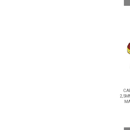
CA
2,5M
MA