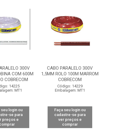
ARALELO 300V
CABO PARALELO 300V
OBINA COM 600M
1,5MM ROLO 100M MARROM
O COBRECOM
COBRECOM
digo: 14225
Código: 14229
alagem: MT1
Embalagem: MT1
 seu login ou
Faça seu login ou
stre-se para
cadastre-se para
r preços e
ver preços e
comprar
comprar