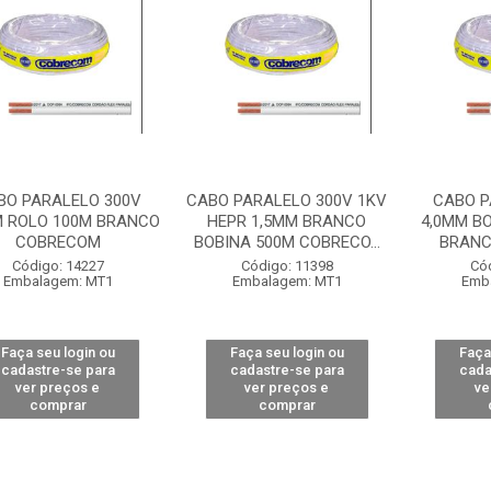
BO PARALELO 300V
CABO PARALELO 300V 1KV
CABO P
M ROLO 100M BRANCO
HEPR 1,5MM BRANCO
4,0MM B
COBRECOM
BOBINA 500M COBRECO...
BRANC
Código: 14227
Código: 11398
Có
Embalagem: MT1
Embalagem: MT1
Emb
Faça seu login ou
Faça seu login ou
Faça
cadastre-se para
cadastre-se para
cada
ver preços e
ver preços e
ve
comprar
comprar