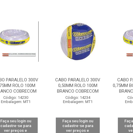
BO PARALELO 300V
CABO PARALELO 300V
CABO P
,75MM ROLO 100M
0,50MM ROLO 100M
0,75MM B
RANCO COBRECOM
BRANCO COBRECOM
BRANC
Código: 14230
Código: 14234
Có
Embalagem: MT1
Embalagem: MT1
Emb
Faça seu login ou
Faça seu login ou
Faça
cadastre-se para
cadastre-se para
cada
ver preços e
ver preços e
ve