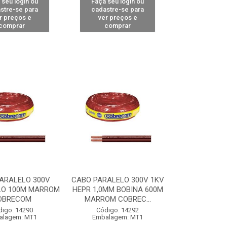
 seu login ou
Faça seu login ou
stre-se para
cadastre-se para
r preços e
ver preços e
comprar
comprar
ARALELO 300V
CABO PARALELO 300V 1KV
LO 100M MARROM
HEPR 1,0MM BOBINA 600M
OBRECOM
MARROM COBREC...
digo: 14290
Código: 14292
alagem: MT1
Embalagem: MT1