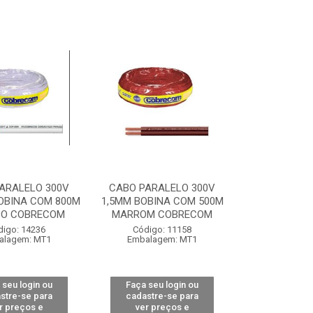
ARALELO 300V
CABO PARALELO 300V
OBINA COM 800M
1,5MM BOBINA COM 500M
O COBRECOM
MARROM COBRECOM
digo: 14236
Código: 11158
alagem: MT1
Embalagem: MT1
 seu login ou
Faça seu login ou
stre-se para
cadastre-se para
r preços e
ver preços e