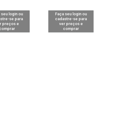
 seu login ou
Faça seu login ou
stre-se para
cadastre-se para
r preços e
ver preços e
comprar
comprar